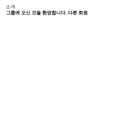
소개
그룹에 오신 것을 환영합니다. 다른 회원
과의 교류 및 업데이트 수신, 미디어 공
유 등의 활동을 시작하세요.
명
윌 중국어 Will Chinese
팔로우
suwonmigrantscenter
팔로우
전체 회원 보기(2명)
smwc@daum.net
Tel
070-8671-