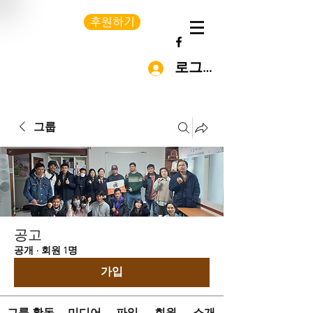
후원하기
로그인
그룹
공고
공개
·
회원 1명
가입