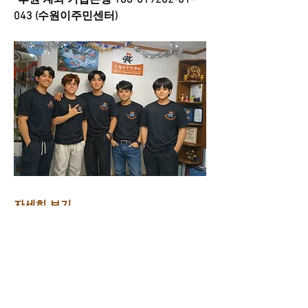
*후원 계좌 기업은행 168-019282-01-
043 (수원이주민센터)
소개
그룹에 오신 것을 환영합니다. 다른 회원
과의 교류 및 업데이트 수신, 미디어 공
유 등의 활동을 시작하세요.
자세히 보기
명
0
0
31
윌 중국어 Will Chinese
팔로우
suwonmigrantscenter
suwonmigrantscenter
팔로우
2026년 5월 4일