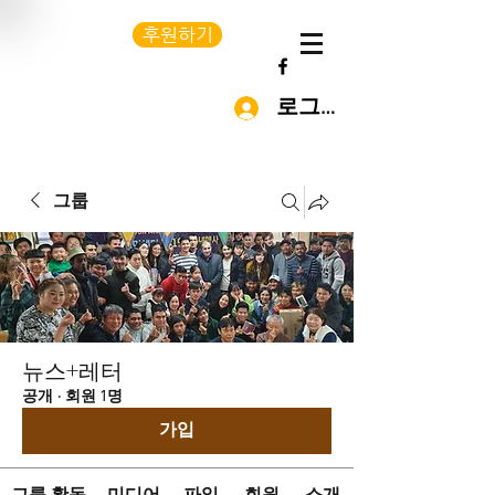
후원하기
로그인
그룹
뉴스+레터
공개
·
회원 1명
가입