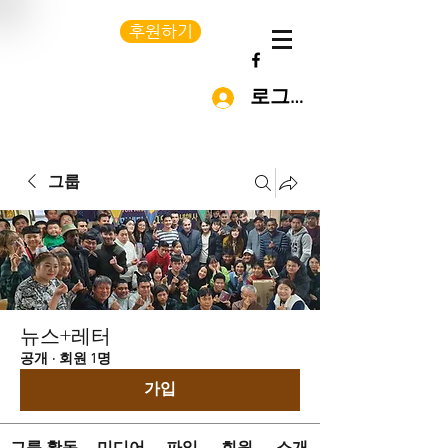
후원하기
로그인
그룹
뉴스+레터
공개
·
회원 1명
가입