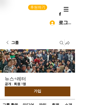
후원하기
로그인
그룹
뉴스+레터
공개
·
회원 1명
가입