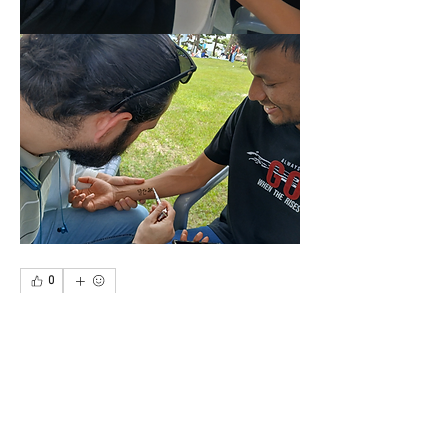
0
0
16
Write a comment...
소개