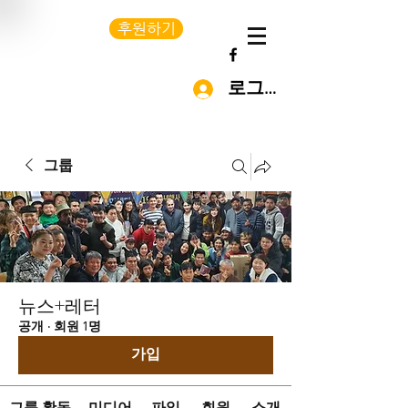
후원하기
로그인
그룹
뉴스+레터
공개
·
회원 1명
가입