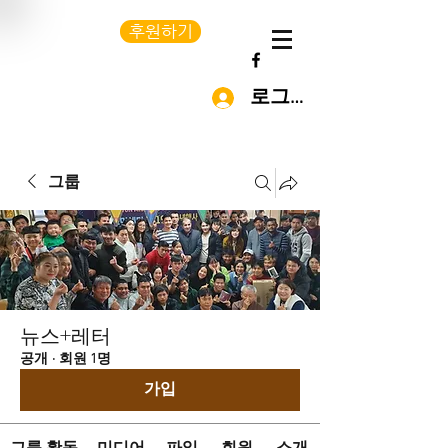
후원하기
로그인
그룹
뉴스+레터
공개
·
회원 1명
가입