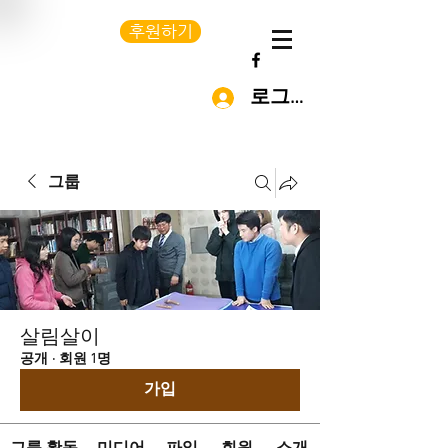
후원하기
로그인
그룹
살림살이
공개
·
회원 1명
가입