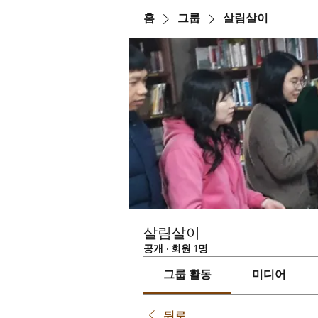
홈
그룹
살림살이
살림살이
공개
·
회원 1명
그룹 활동
미디어
뒤로