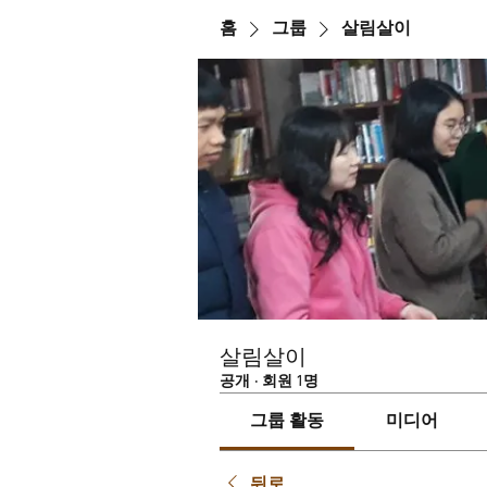
홈
그룹
살림살이
살림살이
공개
·
회원 1명
그룹 활동
미디어
뒤로