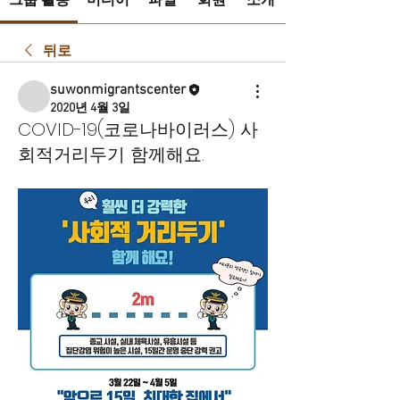
그룹 활동
미디어
파일
회원
소개
뒤로
suwonmigrantscenter
2020년 4월 3일
COVID-19(코로나바이러스) 사
회적거리두기 함께해요.