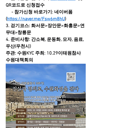
QR코드로 신청접수
     - 참가신청 바로가기: 네이버폼
(
https://naver.me/Fsw6m8hU
)
3. 걷기코스: 화서문>장안문>화홍문>연
무대>창룡문
4. 준비사항: 간소복, 운동화, 모자, 음료, 
우산(우천시)
주관: 수원KYC 주최: 10.29이태원참사 
수원대책회의