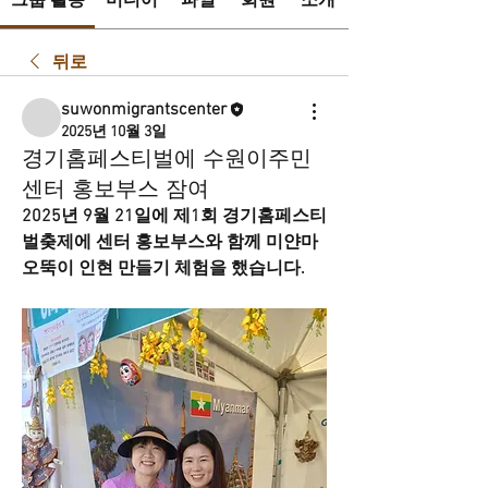
그룹 활동
미디어
파일
회원
소개
뒤로
suwonmigrantscenter
2025년 10월 3일
경기홈페스티벌에 수원이주민
센터 홍보부스 잠여
2025년 9월 21일에 제1회 경기홈페스티
벌춪제에 센터 홍보부스와 함께 미얀마
오뚝이 인현 만들기 체험을 했습니다.